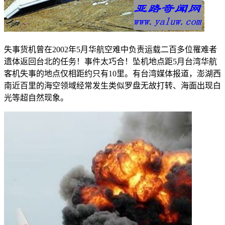
失事货机曾在2002年5月华航空难中负责运载二百多位罹难者
遗体返回台北的任务！事件太巧合！坠机地点距5月台湾华航
客机失事的地点仅相距约只有10里。有台湾媒体报道，澎湖西
南近百里的海空领域经常发生类似罗盘无故打转、海面出现白
光等超自然现象。