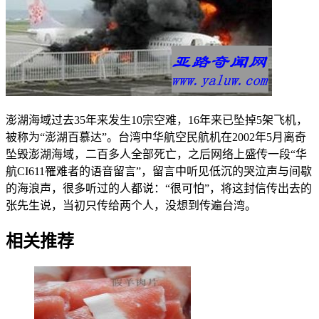
澎湖海域过去35年来发生10宗空难，16年来已坠掉5架飞机，
被称为“澎湖百慕达”。台湾中华航空民航机在2002年5月离奇
坠毁澎湖海域，二百多人全部死亡，之后网络上盛传一段“华
航CI611罹难者的语音留言”，留言中听见低沉的哭泣声与间歇
的海浪声，很多听过的人都说：“很可怕”，将这封信传出去的
张先生说，当初只传给两个人，没想到传遍台湾。
相关推荐