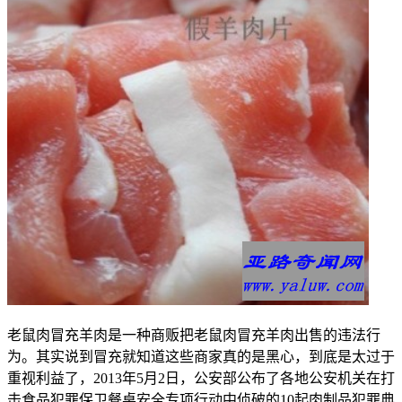
老鼠肉冒充羊肉是一种商贩把老鼠肉冒充羊肉出售的违法行
为。其实说到冒充就知道这些商家真的是黑心，到底是太过于
重视利益了，2013年5月2日，公安部公布了各地公安机关在打
击食品犯罪保卫餐桌安全专项行动中侦破的10起肉制品犯罪典