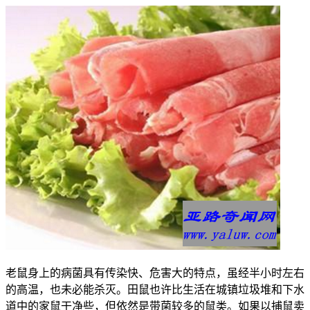
老鼠身上的病菌具有传染快、危害大的特点，虽经半小时左右
的高温，也未必能杀灭。田鼠也许比生活在城镇垃圾堆和下水
道中的家鼠干净些，但依然是带菌较多的鼠类。如果以捕鼠卖