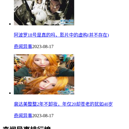
阿波罗18号是真的吗，影片中的虚构(并不存在)
奇闻异事
2023-08-17
裴达美整整2年不卸妆，年仅20却苍老的犹如40岁
奇闻异事
2023-08-17