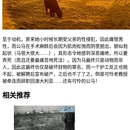
至于动机，原来她小时候长期受父亲的性侵犯，因此痛恨男
性，而公马在手术麻醉后会因为肌肉松弛而阴茎脱出，貌似勃
起状（马很大很大……），其形态令她感到深恶痛绝，所以要
弄死（而且还要最痛苦地死法）。因为马最终只是动物而非
人，因此这最终也仅是破坏财物的罪名，而一个护工反正也赔
不起，被解聘后宣布破产，之后也不了了之，倒是可怜老教授
被牵连而辞职回澳大利亚……还有可怜的公马！
相关推荐