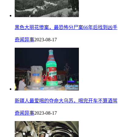
黑色大丽花惨案，最恐怖分尸案66年后找到凶手
奇闻异事
2023-08-17
新疆人最爱喝的夺命大乌苏，喝完开车不算酒驾
奇闻异事
2023-08-17